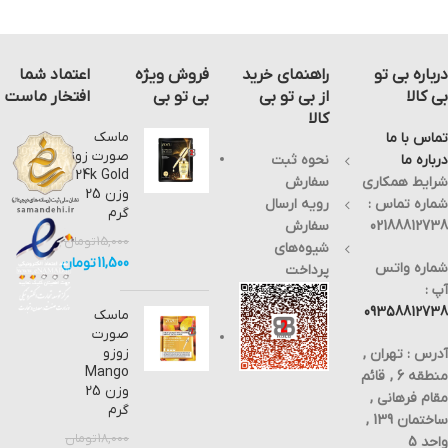
درباره بی تو
راهنمای خرید
فروش ویژه
اعتماد شما
بی کالا
از بی تو بی
بی تو بی
افتخار ماست
کالا
ماسک
تماس با ما
صورت زوزو
درباره ما
نحوه ثبت
24k Gold
شرایط همکاری
سفارش
وزن 25
شماره تماس :
رویه ارسال
گرم
02188812738
سفارش
15,000
تومان
شیوه‌های
11,500
تومان
شماره واتس
پرداخت
آپ :
09358812738
ماسک
صورت
زوزو
آدرس : تهران ,
Mango
منطقه 6 , قائم
وزن 25
مقام فرهانی ,
گرم
ساختمان 139 ,
18,000
تومان
واحد 5