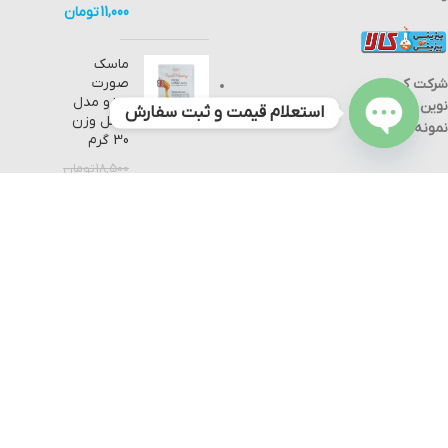
11,000
تومان
ماسک
صورت
شرکت کیمیا
زوزو مدل
نوین مواد
استعلام قیمت و ثبت سفارش
عسل وزن
نمونه
30 گرم
Open
18,500
تومان
chaty
11,000
تومان
دستگاه آنتی
بیوگراف
Antibiographic
device
62,000,000
تومان
58,000,000
تومان
تمام حقوق مادی و معنوی بی تو بی کالا نزد کیمیا نوین مواد نمونه محفوظ
است.