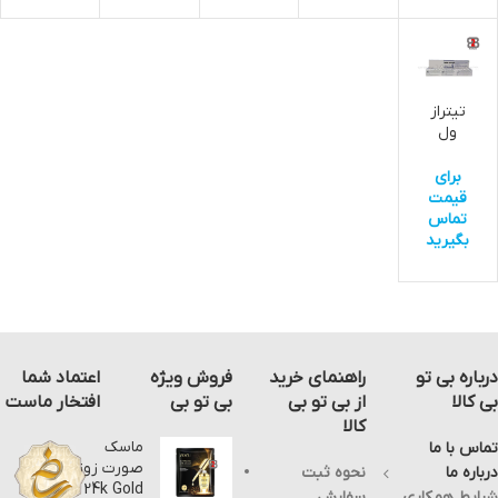
تیتراز
ول
هیدرو
کسید
برای
سدیم
قیمت
پارس
تماس
شیمی
بگیرید
درباره بی تو
راهنمای خرید
فروش ویژه
اعتماد شما
بی کالا
از بی تو بی
بی تو بی
افتخار ماست
کالا
ماسک
تماس با ما
صورت زوزو
درباره ما
نحوه ثبت
24k Gold
شرایط همکاری
سفارش