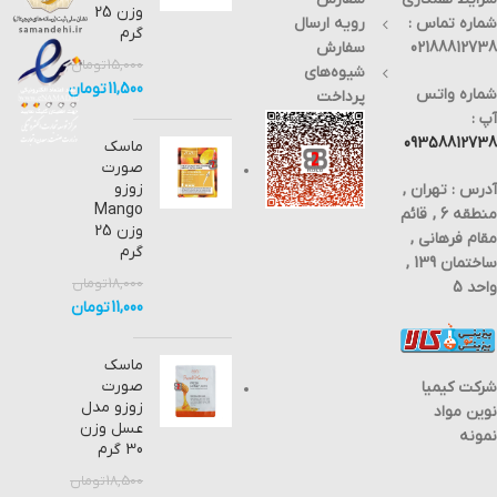
وزن 25
شماره تماس :
رویه ارسال
گرم
02188812738
سفارش
15,000
تومان
شیوه‌های
11,500
تومان
شماره واتس
پرداخت
آپ :
09358812738
ماسک
صورت
زوزو
آدرس : تهران ,
Mango
منطقه 6 , قائم
وزن 25
مقام فرهانی ,
گرم
ساختمان 139 ,
18,000
تومان
واحد 5
11,000
تومان
ماسک
صورت
شرکت کیمیا
زوزو مدل
نوین مواد
عسل وزن
نمونه
30 گرم
18,500
تومان