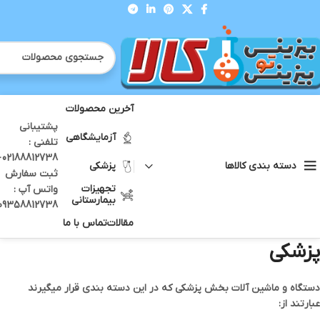
آخرین محصولات
پشتیبانی
آزمایشگاهی
تلفنی :
12738 -
پزشکی
دسته بندی کالاها
ثبت سفارش
تجهیزات
واتس آپ :
بیمارستانی
09358812738
مقالات
تماس با ما
پزشکی
دستگاه و ماشین آلات بخش پزشکی که در این دسته بندی قرار میگیرند
عبارتند از: