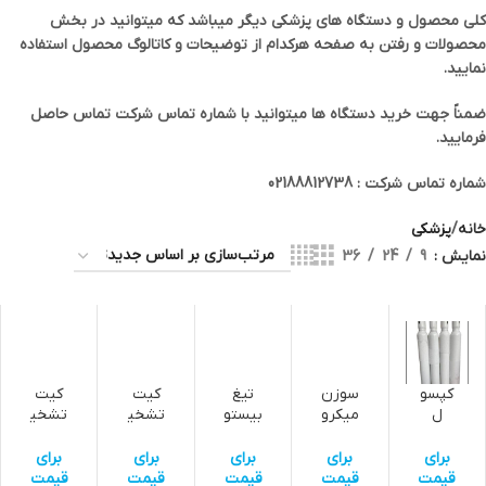
کلی محصول و دستگاه های پزشکی دیگر میباشد که میتوانید در بخش
محصولات و رفتن به صفحه هرکدام از توضیحات و کاتالوگ محصول استفاده
نمایید.
ضمناً جهت خرید دستگاه ها میتوانید با شماره تماس شرکت تماس حاصل
فرمایید.
شماره تماس شرکت : 02188812738
خانه
پزشکی
نمایش
9
24
36
کپسو
سوزن
تیغ
کیت
کیت
ل
میکرو
بیستو
تشخی
تشخی
اکسیژ
کانولا
ری
ص
ص
ن
عامل
ویرو
برای
برای
برای
برای
برای
بیمار
س
قیمت
قیمت
قیمت
قیمت
قیمت