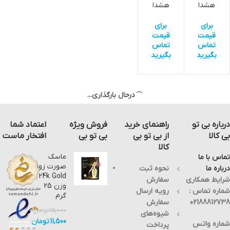
هشدا
هشدا
ر
ر دایره
بیضو
ای
برای
برای
ی
اشعه
قیمت
قیمت
اشعه
ایکس
تماس
تماس
ایکس
بگیرید
بگیرید
درحال بارگذاری...
درباره بی تو
راهنمای خرید
فروش ویژه
اعتماد شما
بی کالا
از بی تو بی
بی تو بی
افتخار ماست
کالا
ماسک
تماس با ما
صورت زوزو
درباره ما
نحوه ثبت
24k Gold
شرایط همکاری
سفارش
وزن 25
شماره تماس :
رویه ارسال
گرم
02188812738
سفارش
15,000
تومان
شیوه‌های
11,500
تومان
شماره واتس
پرداخت