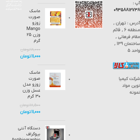
آپ :
09358812738
ماسک
صورت
زوزو
آدرس : تهران ,
Mango
منطقه 6 , قائم
وزن 25
مقام فرهانی ,
گرم
ساختمان 139 ,
18,000
تومان
واحد 5
11,000
تومان
ماسک
صورت
شرکت کیمیا
زوزو مدل
نوین مواد
عسل وزن
نمونه
30 گرم
18,500
تومان
11,000
تومان
دستگاه آنتی
بیوگراف