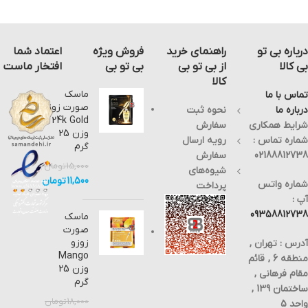
درباره بی تو
راهنمای خرید
فروش ویژه
اعتماد شما
بی کالا
از بی تو بی
بی تو بی
افتخار ماست
کالا
ماسک
تماس با ما
صورت زوزو
درباره ما
نحوه ثبت
24k Gold
شرایط همکاری
سفارش
وزن 25
شماره تماس :
رویه ارسال
گرم
02188812738
سفارش
15,000
تومان
شیوه‌های
11,500
تومان
شماره واتس
پرداخت
آپ :
09358812738
ماسک
صورت
زوزو
آدرس : تهران ,
Mango
منطقه 6 , قائم
وزن 25
مقام فرهانی ,
گرم
ساختمان 139 ,
18,000
تومان
واحد 5