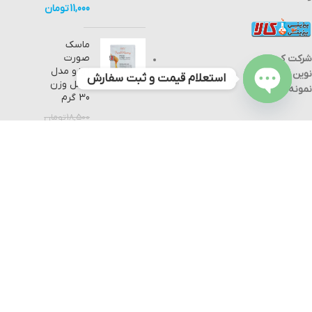
11,000
تومان
ماسک
صورت
شرکت کیمیا
زوزو مدل
نوین مواد
استعلام قیمت و ثبت سفارش
عسل وزن
نمونه
30 گرم
Open
18,500
تومان
chaty
11,000
تومان
دستگاه آنتی
بیوگراف
Antibiographic
device
62,000,000
تومان
58,000,000
تومان
تمام حقوق مادی و معنوی بی تو بی کالا نزد کیمیا نوین مواد نمونه محفوظ
است.