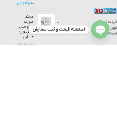
11,000
تومان
ماسک
صورت
شرکت کیمیا
زوزو مدل
نوین مواد
استعلام قیمت و ثبت سفارش
عسل وزن
نمونه
30 گرم
Open
18,500
تومان
chaty
11,000
تومان
دستگاه آنتی
بیوگراف
Antibiographic
device
62,000,000
تومان
58,000,000
تومان
تمام حقوق مادی و معنوی بی تو بی کالا نزد کیمیا نوین مواد نمونه محفوظ
است.