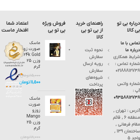
درباره بی تو
راهنمای خرید
فروش ویژه
اعتماد شما
بی کالا
از بی تو بی
بی تو بی
افتخار ماست
کالا
ماسک
تماس با ما
صورت زوزو
درباره ما
نحوه ثبت
24k Gold
شرایط همکاری
سفارش
وزن 25
شماره تماس :
رویه ارسال
گرم
02188812738
سفارش
15,000
تومان
شیوه‌های
11,500
تومان
شماره واتس
پرداخت
آپ :
09358812738
ماسک
صورت
زوزو
آدرس : تهران ,
Mango
منطقه 6 , قائم
وزن 25
مقام فرهانی ,
گرم
ساختمان 139 ,
18,000
تومان
واحد 5