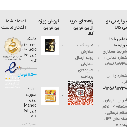
درباره بی تو
راهنمای خرید
فروش ویژه
اعتماد شما
بی کالا
از بی تو بی
بی تو بی
افتخار ماست
کالا
ماسک
تماس با ما
صورت زوزو
درباره ما
نحوه ثبت
24k Gold
شرایط همکاری
سفارش
وزن 25
شماره تماس :
رویه ارسال
گرم
02188812738
سفارش
15,000
تومان
شیوه‌های
11,500
تومان
شماره واتس
پرداخت
آپ :
09358812738
ماسک
صورت
زوزو
آدرس : تهران ,
Mango
منطقه 6 , قائم
وزن 25
مقام فرهانی ,
گرم
ساختمان 139 ,
18,000
تومان
واحد 5