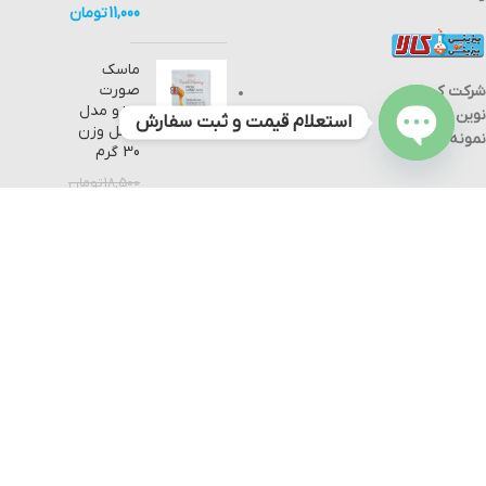
11,000
تومان
ماسک
صورت
شرکت کیمیا
زوزو مدل
نوین مواد
استعلام قیمت و ثبت سفارش
عسل وزن
نمونه
30 گرم
Open
18,500
تومان
chaty
11,000
تومان
دستگاه آنتی
بیوگراف
Antibiographic
device
62,000,000
تومان
58,000,000
تومان
تمام حقوق مادی و معنوی بی تو بی کالا نزد کیمیا نوین مواد نمونه محفوظ
است.