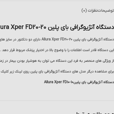
توضیحات
نظرات (0)
دستگاه آنژیوگرافی بای پلین Allura Xper FD20-20
دستگاه آنژیوگرافی بای پلین Allura Xper FD20-20 دارای دو دتکتور در سایز های یکسان 20 اینچی جهت تسهیل و آسان نمودن امر تشخیص است.
این دستگاه قادر است اطلاعات را با وضوح بالا در اختیار پزشک مربوط قرار دهد .
از ویژگی های منحصر به فرد این دستگاه می توان به هوشیار بودن بیمار در زما
برای مشاهده دیگر مدل های دستگاه آنژیوگرافی بای پلین روی لینک زیر کلیک ف
دستگاه آنژیوگرافی بای پلینAllura Xper FD10-10