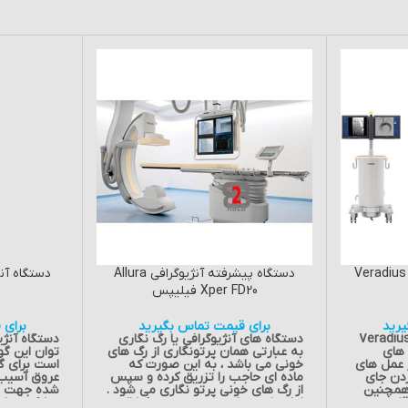
افی Veradius Unity-
دستگاه پیشرفته آنژیوگرافی Allura
Xper FD20 فیلیپس
رید
برای قیمت تماس بگیرید
برای 
فی Veradius Unity-
دستگاه های آنژیوگرافی یا رگ نگاری
دستگاه آنژی
ربرد های
به عبارتی همان پرتونگاری از رگ های
توان این گو
 عمل های
خونی می باشد ، به این صورت که
است برای گر
ردن جای
ماده ای حاجب را تزریق کرده و سپس
عروق آسیب 
 همچنین
از رگ های خونی پرتو نگاری می شود .
شده جهت تس
قلبی می
اغلب از دو طریق مچ دست و کشاله
پزشک، مدل 