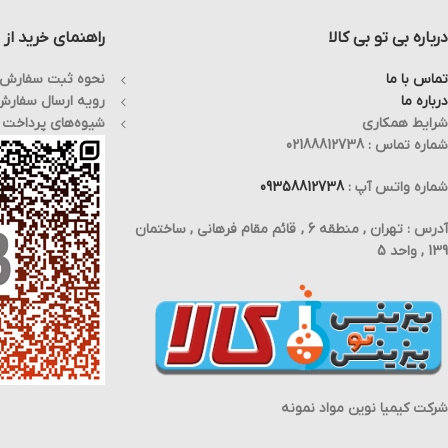
آنژیوگرافی جهت تشخیص از دو
طریق کشاله ی ران و مچ دست به
بای پل
صورت سرپایی انجام می گیرد .
درباره بی تو بی کالا
راهنمای خرید از ب
مزایای دستگاه مدل
Xper FD20-20:
Allura Xper FD20-10
تماس با ما
نحوه ثبت سفارش
درباره ما
رویه ارسال سفار
Xper FD20-20 دستگاه
انجام آنژیوگرافی های پیچیده جهت
شرایط همکاری
شیوه‌های پرداخت
منحصر به فرد که برای ت
درمان بیماری‌هایی مثل انسداد کامل
همپنین انجام پروسه های 
شماره تماس : 02188812738
و مزمن، درمان bifurcation و یا
عروق مغزی مناسب می باشد
بیماری همزمان چند رگ، نیازمند صرف
دستگاه علاوه بر استفاده از 
وقت زیادی هستند که سبب می شود
افزارهای تخصصی نرواینتر
شماره واتس آپ :
09358812738
میزان در معرض اشعه قرار گرفتن را
دارای 
برای کارکنان و بیماران تا مقدار قابل
تصاویری بسیار واضح و کیفی
توجهی افزایش دهد. کاهش ضخامت
رزولوشن 2K از مرفولو
آدرس : تهران , منطقه 6 , قائم مقام فرهانی , ساختمان
strut موجب می‌شود تا استنت به
پزشک مربوطه ارائه می دهد
دشواری در تصویربرداری قابل
اطلاع از قیمت و موجودی ا
139 , واحد 5
مشاهده باشد . همچنین حفظ کیفیت
محصول با شماره های درج 
و وضوح تصاویر با جلوگیری از
سایت تماس بگیرید.
نفروپاتی ناشی از کنتراست، امری
بسیار ضروری است. دستگاه
آنژیوگرافی بای پلین مدل Allura
Xper FD20/10 طیف گسترده ای از
آنژیوگرافی های قلبی و عروقی را دربر
می گیرد . این دستگاه آنژیوگرافی از
برند فیلیپس علاوه بر انجام
آنژیوگرافی های پیچیده ،از میزان دوز
به مقدار قابل توجهی می کاهد .
شرکت کیمیا نوین مواد نمونه