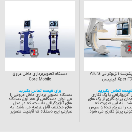
دستگاه پیشرفته آنژیوگرافی Allura
دستگاه تصویربرداری داخل عروق
Xper  فیلیپس
Core Mobile
قیمت تماس بگیرید
برای قیمت تماس بگیرید
آنژیوگرافی یا رگ نگاری
دستگاه تصویر برداری داخل عروقی را
مان پرتونگاری از رگ های
می توان دستگاهی از هم نوع دستگاه
شد ، به این صورت که
های آنژیوگرافی دانست، که در مدل
جب را تزریق کرده و سپس
های مختلف قابل عرضه می باشد. به
ونی پرتو نگاری می شود .
عبارتی این دستگاه ها قابلیت تصویر
 طریق مچ دست و کشاله
برداری از عروق داخلی و محیطی را
برداشت شکل می گیرد. این
فراهم می کنند، که در ادامه به ویژگی
ن بار توسط یک پزشک
های آن می پردازیم .
ام گرفت و اکنون دستگاه
از دیگر ویژگی های