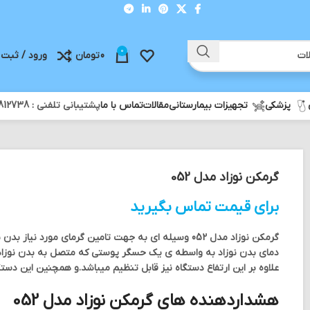
0
0
تومان
ورود / ثبت 
پزشکی
تجهیزات بیمارستانی
مقالات
تماس با ما
پشتیبانی تلفنی : 02188812738 - ثبت سفارش واتس آپ : 09358812738
گرمکن نوزاد مدل 052
برای قیمت تماس بگیرید
گرمکن نوزاد مدل 052 وسیله ای به جهت تامین گرمای مور
دمای بدن نوزاد به واسطه ی یک حسگر پوستی که متصل به بدن نوزاد
علاوه بر این ارتفاع دستگاه نیز قابل تنظیم میباشد.و همچنین این دست
هشداردهنده های گرمکن نوزاد مدل 052