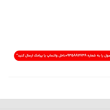
ل را به شماره
09358812738
داخل واتساپ یا پیامک ارسال کنید”