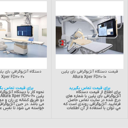
قیمت دستگاه آنژیوگرافی بای پلین
Xper FD20-20
Allura Xper FD20-10
برای قیمت تماس بگیرید
برای قیمت تماس بگی
برای اطلاع از قیمت دستگاه
نحوه کار با دستگاه آنژیوگرا
آنژیوگرافی بای پلین با شماره های
پ
درج شده در سایت تماس حاصل
دو طریق کشاله ی ران و 
فرمایید. آنژیوگرافی روندی است که
می باشد .در حین آنژیوگرافی
می توان با استفاده از آن اطلاعات
خواسته می شود تا نفس ع
دقیقی را از عروق تهیه کند و سپس
بکشید ،نفس خود را نگه دار
جهت انجام فعالیت های جراحی و یا
سرفه کنید و یا موقعیت د
دیگر بررسی ها در اختیار پزشک
تغیر دهید .
مربوطه قرار دهد .که امروزه
سایر ویژگی دستگ