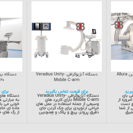
دستگاه آنژیوگرافی بای پلین Allura
دستگاه آنژیوگرافی Veradius Unity-
Mobile C-arm
FD20
رید
برای قیمت تماس بگیرید
برای 
فی بای
دستگاه آنژیوگرافی Veradius Unity-
دستگاه های 
لین Allura Xper FD20-20 امروزه از
Mobile C-arm دارای کاربرد های
به عبارتی ه
مچ دست
وسیعی از جمله استفاده در عمل های
خونی می با
 از شما
جراحی ارتوپدی برای چک کردن جای
ماده ای حا
میق
دقیق پروتز، پیچ و پلاک و همچنین
از رگ های خ
ید ،
در کار گذاشتن پیس میکر قلبی می
اغلب از دو
ست خود را
باشد.
ی ران این 
روش نخستی
دستگاه آنژیوگرافی
پرتغالی انج
اه