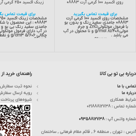
روی اکسید 100 گرمی آرت 08883
زینک اکسید 250 گرمی آرت 08883
برای قیمت تماس بگیرید
برای قیمت تماس بگی
مشخصات روی اکسید 100 گرمی آرت
08883
جامدی سفید رنگ و بدون بو
08883 :
این محصول با شک
با فرمول مولکولی
ZnO و جرم
جامدی سفید رنگ بی بو و 
مولی
۸۱/۴۰۸ g/mol و نا محلول در آب
می باشد .
چگالی ۵/۶۰۶ 
نقطه ذوب: ۱۹۷۵ °C
۱۹۷۵ °C می باشد . هم اکن
چگالی: ۵/۶۰۶ g/cm۳
استعلام موجودی و قیمت ،
وزن :100 گرم
بگیرید. تماس :
188812738
هم اکنون برای استعلام موجودی و
قیمت ،
تماس
بگیرید.
درباره بی تو بی کالا
راهنمای خرید از ب
تماس با ما
نحوه ثبت سفارش
درباره ما
رویه ارسال سفار
شرایط همکاری
شیوه‌های پرداخت
شماره تماس : 02188812738
شماره واتس آپ :
09358812738
آدرس : تهران , منطقه 6 , قائم مقام فرهانی , ساختمان