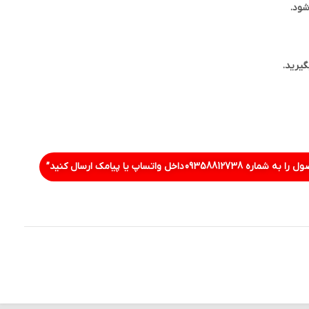
شود.
یرید.
ل را به شماره
09358812738
داخل واتساپ یا پیامک ارسال کنید”