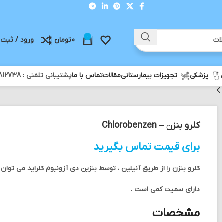
0
0
تومان
ورود / ثبت 
پزشکی
تجهیزات بیمارستانی
مقالات
تماس با ما
پشتیبانی تلفنی : 02188812738 - ثبت سفارش واتس آپ : 09358812738
کلرو بنزن – Chlorobenzen
برای قیمت تماس بگیرید
کلرو بنزن را از طریق آنیلین ، توسط بنزین دی آزونیوم کلراید می توان ت
دارای سمیت کمی است .
مشخصات