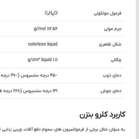
فرمول مولکولی
Cl
H
C
6
5
جرم مولی
112.56 g/mol
شکل ظاهری
colorless liquid
چگالی
1.11 g/cm³ liquid
دمای ذوب
−۴۵ درجه سلسیوس (−۴۹ درجه فارنهایت؛ ۲۲۸ کلوین)
دمای جوش
۱۳۱ درجه سلسیوس (۲۶۸ درجه فارنهایت؛ ۴۰۴ کلوین)
کاربرد کلرو بنزن
به عنوان حلال برخی از فرمولاسیون های سموم دفع آفات، چربی زدایی 