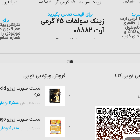
زینک سولفات 25 گرمی آرت 08882
رید
برای قیمت تماس بگیرید
مشخصات زینک اکسید 250 گرمی آرت
زینک سولفات 25 گرمی
برای 
ل ظاهری
تتراکلروییک (III) اسید تری 
نامحلول
آرت 08882
هم اکنون م
در آب دارای فرمول مولکولی: ZnO و
موجودی را ا
g/cm۳ و نقطه ی ذوب
شماره تماس:88812738
ون برای
نام انگلیسی: Zinc sulfate
تماس
فرمول شیمیایی روی سولفات:
ZnSO₄
02
چگالی:
3.54 g/cm³
جرم مولی: 161.47 g/mol
ی تو بی کالا
فروش ویژه بی تو بی
هم اکنون برای استعلام موجودی و
قیمت با ما تماس:02188812738
حاصل فرمایید.
گرم
ش
11,500
توما
15,000
تومان
ماسک صورت زوزو Mango وزن 25 گرم
11,000
تومان
18,000
تومان