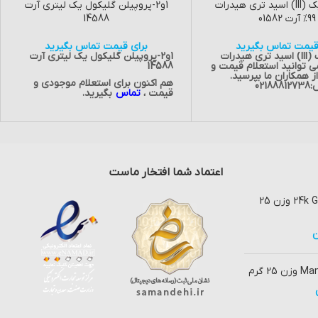
تتراکلروییک (III) اسید تری هیدرات
1و2-پروپیلن گلیکول یک لیتری آرت
99% آرت 01582
14588
قیمت تماس بگیرید
برای قیمت تماس بگیرید
هیدرات
1و2-پروپیلن گلیکول یک لیتری آرت
ی توانید استعلام قیمت و
14588
ز همکاران ما بپرسید.
هم اکنون برای استعلام موجودی و
021
قیمت ،
تماس
بگیرید.
اعتماد شما افتخار ماست
ماسک صورت زوزو 24k Gold وزن 25
ن