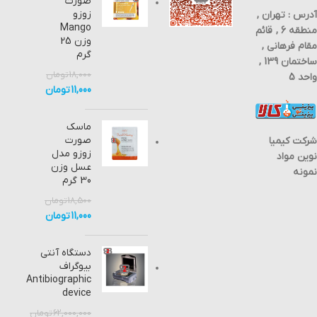
صورت
اکنون
ژل
زوزو
آدرس : تهران ,
برای
سیلیکا
استعلام
Mango
آب ,
منطقه 6 , قائم
موجودی
الکل ,
وزن 25
مقام فرهانی ,
و
فنون
گرم
قیمت
ها و
ساختمان 139 ,
با ما
آمین
18,000
تومان
تماس:02188812738
واحد 5
ها را
حاصل
به
11,000
تومان
فرمایید.
خوبی
جذب
میکند.
ماسک
در
صورت
صورت
شرکت کیمیا
تمایل
زوزو مدل
نوین مواد
برای
عسل وزن
خرید
نمونه
محصول
30 گرم
با ما
تماس:02188812738
18,500
تومان
حاصل
11,000
تومان
نمایید.
دستگاه آنتی
بیوگراف
Antibiographic
device
62,000,000
تومان