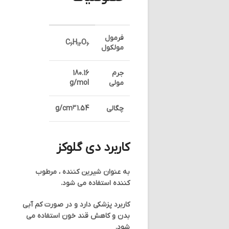
فرمول
C
H
O
6
12
6
مولکول
جرم
180.16
مولی
g/mol
چگالی
1.54 g/cm
3
کاربرد دی گلوکز
به عنوان شیرین کننده ، مرطوب
کننده استفاده می شود.
کاربرد پزشکی دارد و در صورت کم آبی
بدن و کاهش قند خون استفاده می
شود.