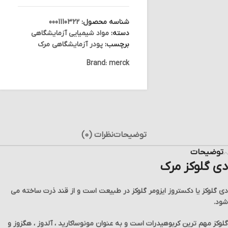
شناسه محصول:
0001110322
دسته:
مواد شیمیایی آزمایشگاهی
برچسب:
پودر آزمایشگاهی مرک
Brand:
merck
توضیحات
نظرات (0)
توضیحات
دی گلوکز مرک
دی گلوکز یا دکستروز ایزومر گلوکز در طبیعت است و از قند ذرت ساخته می
شود.
گلوکز مهم ترین کربوهیدرات است و به عنوان مونوساکارید ، آلدوز ، هگزوز و