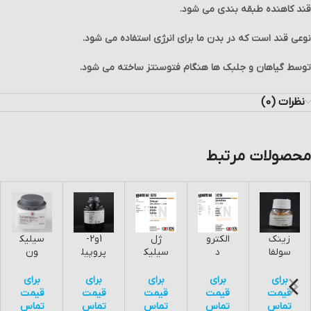
قند کاهنده طبقه بندی می شود.
نوعی قند است که در بدن ما برای انرژی استفاده می شود.
توسط گیاهان و جلبک ها هنگام فتوسنتز ساخته می شود.
نظرات (0)
جهت مشاهده دیگر محصولات
کلیک
کنید.
محصولات مرتبط
زینک
الکترو
ژل
1و2-
سیلیک
سولفا
د
سیلیک
پروپیل
ون
ت 25
کوین
ا آرت
ن
دی
گرمی
هیدرو
0773
گلیکو
اکسید
برای
برای
برای
برای
برای
آرت
ژن
5
ل یک
100
قیمت
قیمت
قیمت
قیمت
قیمت
08882
آرت
لیتری
گرمی
تماس
تماس
تماس
تماس
تماس