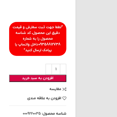
“لطفا جهت ثبت سفارش و قیمت
دقیق این محصول، کد شناسه
محصول را به شماره
09358812738
داخل واتساپ یا
پیامک ارسال کنید”
افزودن به سبد خرید
مقایسه
افزودن به علاقه مندی
شناسه محصول:
0009220035