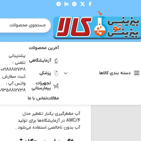
آخرین محصولات
پشتیبانی
خانه
آزمایشگاهی
آب مقطرگیری یکبار تقطیر مدل AWC/4
آزمایشگاهی
تلفنی :
12738 -
پزشکی
دسته بندی کالاها
ثبت سفارش
آب مقطرگیری یکبار تقطیر
تجهیزات
واتس آپ :
مدل AWC/4
بیمارستانی
09358812738
بزرگنمایی تصویر
مقالات
تماس با ما
برای قیمت تماس بگیرید
آب مقطرگیری یکبار تقطیر مدل
AWC/4 در آزمایشگاه‌ها برای تولید
آب بدون ناخالصی استفاده می‌شود .