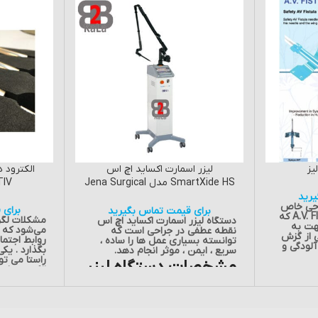
یز
لیزر اسمارت اکساید اچ اس
SmartXide HS مدل Jena Surgical
ACTIV سا
آلمان
رید
راحی خاص
برای 
برای قیمت تماس بگیرید
نوع ایمن A.V. FISTULA NEEDLE که
مشکلات لگن
دستگاه لیزر اسمارت اکساید اچ اس
هت به
می‌شود که م
نقطه عطفی در جراحی است که
 از گزش
روابط اجتماع
توانسته بسیاری عمل ها را ساده ،
آلودگی و
بگذارد . یکی
سریع ، ایمن ، موثر انجام دهد.
راستا می توا
مشخصات دستگاه لیزر
contami
طمینان
ACTIV است .
زن در جای
اسمارت اکساید اچ اس
مزایای 
خود فیکس شده (External Lock) به
اشدن از
:
سیستم