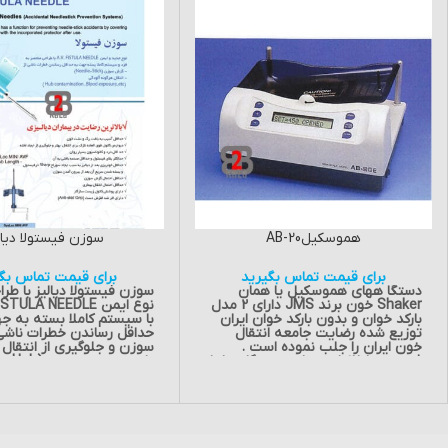
هموسکیلAB-20
سوزن فیستولا دیال
برای قیمت تماس بگیرید
برای قیمت تماس بگی
دستگا ههای هموسکيل یا همان
سوزن فیستولا دیالیز با ط
Shaker خون برند JMS دارای 2 مدل
بارکد خوان و بدون بارکد خوان ايران
با سیستم کاملا بسته به ج
توزيع شده رضايت جامعه انتقال
حداقل رساندن خطرات ناشی
خون ايران را جلب نموده است .
سوزن و جلوگیری از انتقال 
ذخیره ی اطلاعات در اين دستگاه ها با
یا ورود به سیستم (Hub
نرم افزارهای موجود در سازمان انتقال
nation , Blood exposure,
خون ايران کاملاً مطابقت دارد. امکانات
etc ) به سبب سهولت و ا
فوق العاده اين دستگاه هموسکیل
حاصل کردن از استفاده، سو
سبب شده تا آنرا از سایر رقيبان
متمايز سازد. از ویژگی های این دستگاه
گونه ای که حتی پس از جد
می توان به خونگیری با سرعت بالا،
بیمار تحت هر شرایطی از 