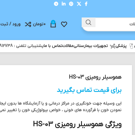
0
0
تومان
ورود / ثبت 
پزشکی
تجهیزات بیمارستانی
مقالات
تماس با ما
پشتیبانی تلفنی : 02188812738 - ثبت سفارش واتس آپ : 09358812738
هموسیلر رومیزی HS-03
برای قیمت تماس بگیرید
این وسیله جهت خونگیری در مراکز درمانی و یا آزمایشگاه ها بدون ایجاد
نمودن خون با فرآورده های خونی ، خواص بیولوژیکی خون را تغییر نمی
ویژگی هموسیلر رومیزی HS-03