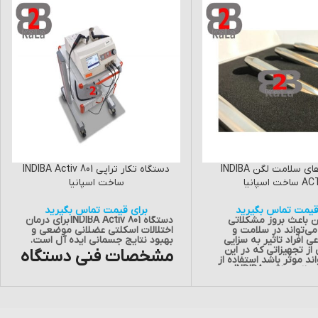
الکترود های سلامت لگن INDIBA
دستگاه تکار تراپی INDIBA Activ 801
خت اسپانیا
ساخت اسپانیا
قیمت تماس بگیرید
برای قیمت تماس بگیرید
 باعث بروز مشکلاتی
دستگاه INDIBA Activ 801 برای درمان
ی‌تواند در سلامت و
اختلالات اسکلتی عضلانی موضعی و
ی افراد تاثیر به سزایی
بهبود نتایج جسمانی ایده آل است.
 از تجهیزاتی که در این
مشخصات فنی دستگاه
ند موثر باشد استفاده از
الکترودهای سلامت لگن INDIBA
تکار تراپی INDIBA
الکترود های
Activ 801 :