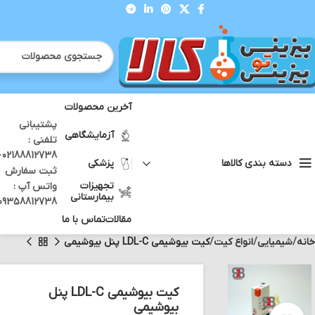
آخرین محصولات
پشتیبانی
آزمایشگاهی
تلفنی :
12738 -
پزشکی
دسته بندی کالاها
ثبت سفارش
تجهیزات
واتس آپ :
بیمارستانی
09358812738
مقالات
تماس با ما
خانه
شیمیایی
انواع کیت
کیت بیوشیمی LDL-C پنل بیوشیمی
کیت بیوشیمی LDL-C پنل
بیوشیمی