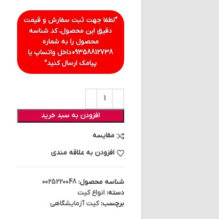
“لطفا جهت ثبت سفارش و قیمت
دقیق این محصول، کد شناسه
محصول را به شماره
09358812738
داخل واتساپ یا
پیامک ارسال کنید”
افزودن به سبد خرید
مقایسه
افزودن به علاقه مندی
شناسه محصول:
0025220048
دسته:
انواع کیت
برچسب:
کیت آزمایشگاهی