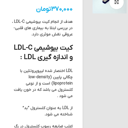
بزرگنمایی تصویر
370,000
تومان
هدف از انجام کیت بیوشیمی LDL-C ،
در بررسی ابتلا به بیماری های قلبی-
عروقی نقش موثری دارد.
کیت بیوشیمی LDL-C
و اندازه گیری LDL :
LDL اختصار شده لیپوپروتئین با
چگالی پایین (low-density
lipoprotein) است و از نوعی
کلسترول می باشد که در خون یافت
می شود .
از LDL به عنوان کلسترول “بد”
شناخته می شود.
اغلب ضایعه رسوب کلسترول در رگ