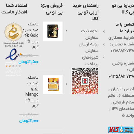
تشخیصی
Toxoplasma
این
شناسایی
باشد
درباره بی تو
راهنمای خرید
فروش ویژه
اعتماد شما
انگل
می
محصول
ویروس
که به
Toxoplasma
باشد .
دارد.
سرخجه
دلیل
بی کالا
از بی تو بی
بی تو بی
افتخار ماست
می
می
دقت
کیت
هورمون
کالا
باشد .
باشد .
و
حساسیت
ماسک
تماس با ما
اهمیت
ویروس
پنل
AMH
و
صورت زوزو
درباره ما
نحوه ثبت
هزینه
کیت
سرخجه
24k Gold
تورچ
چیست
مناسب
شرایط همکاری
سفارش
نسبت
وزن 25
شماره تماس :
رویه ارسال
پنل
و
به
و
Toxoplasma
گرم
روش
02188812738
سفارش
های
تورچ
راه
IgM
چگونه
15,000
تومان
سرولوژی
شیوه‌های
و
11,500
تومان
شماره واتس
پرداخت
Toxoplasma
تشخیص
بهترین
می
اختصاصیت
مناسب
آپ :
IgG
آن
آن
گزینه
توان
09358812738
ماسک
بسیار
مورد
صورت
:
به
برای
آن
استقبال
زوزو
آدرس : تهران ,
قرار
وسیله
Mango
گرفته
سنجش
را
منطقه 6 , قائم
در
است .
معرفی
وزن 25
مقام فرهانی ,
کیت
انگل
کیت
انگل
تشخیص
گرم
توکسوپلاسما
ساختمان 139 ,
می
Rubella
پنل
18,000
تومان
داد
توكسوپلاسموز:
واحد 5
توان
11,000
تومان
به این
IgM
عفونی
؟
که
توكسوپلاسموز
انگل
، نوعی
پروتوزوایی