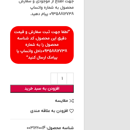
جهت اطلاع از موجودی و سفارش
محصول به شماره واتساپ
09358812738 پیام دهید.
“لطفا جهت ثبت سفارش و قیمت
دقیق این محصول، کد شناسه
محصول را به شماره
09358812738
داخل واتساپ یا
پیامک ارسال کنید”
افزودن به سبد خرید
مقایسه
افزودن به علاقه مندی
شناسه محصول:
0031220014