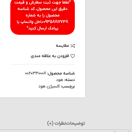
“لطفا جهت ثبت سفارش و قیمت
دقیق این محصول، کد شناسه
محصول را به شماره
09358812738
داخل واتساپ یا
پیامک ارسال کنید”
مقایسه
افزودن به علاقه مندی
شناسه محصول:
0020330008
دسته:
هود
برچسب:
اکسیژن هود
توضیحات
نظرات (0)