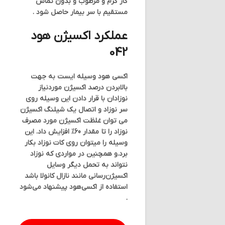
گاز گرم و مرطوب و بدون تماس
مستقيم با سر بيمار حاصل شود .
عملکرد اکسیژن هود
042
اکسی هود وسیله ایست به جهت
بالابردن درصد اکسیژن موردنیاز
نوزادان با قرار دادن این وسیله روی
سر نوزاد و اتصال یک شیلنگ اکسیژن
می­ توان غلظت اکسیژن مورد مصرف
نوزاد را تا مقدار 60% افزایش داد. این
وسیله را میتوان روی کات نوزاد بکار
برد.و همچنین در مواردي كه نوزاد
نتواند به تحمل ديگر وسايل
اكسيژن‌رساني مانند نازال كانولا باشد
استفاده از اكسي‌هود پيشنهاد مي‌شود
.