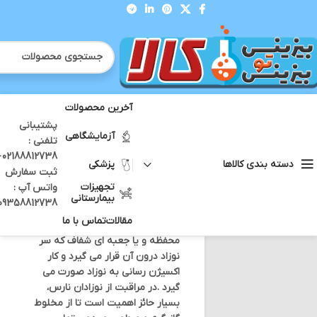
آخرین محصولات
پشتیبانی
خانه
سکوبندی
هود
اکسیژن هود 042
آزمایشگاهی
تلفنی :
12738 -
پزشکی
دسته بندی کالاها
ثبت سفارش
اکسیژن هود 042
تجهیزات
واتس آپ :
بیمارستانی
09358812738
برای قیمت تماس بگیرید
بزرگنمایی تصویر
مقالات
تماس با ما
محفظه و یا جعبه ای شفاف که سر
نوزاد درون آن قرار می گیرد و کار
اکسیژن رسانی به نوزاد صورت می
گیرد .در مراقبت‌ از نوزادان نارس،
بسيار حائز اهمیت است تا از مخلوط