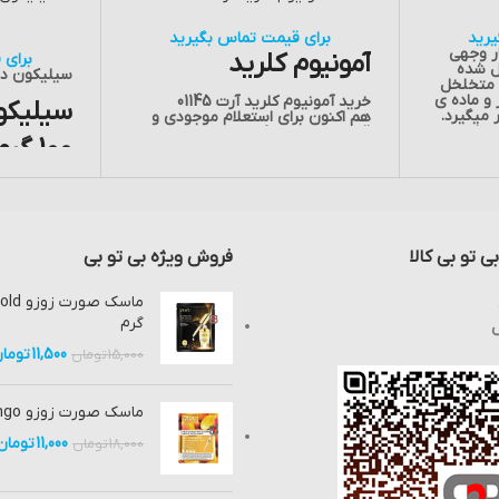
رید
برای قیمت تماس بگیرید
ار وجهی
آمونیوم کلرید
برای 
ل شده
سیلیکون دی
 متخلخل
 و ماده ی
خرید آمونیوم کلرید آرت 01145
سیلیکو
 میگیرد.
هم اکنون برای استعلام موجودی و
 ها و
قیمت ،
تماس
بگیرید.
100 گرمی آرت 37238
یکند. در
ول با ما
هم اکنون ب
قیمت ،
تم
ی تو بی کالا
فروش ویژه بی تو بی
گرم
ش
11,500
توما
15,000
تومان
ماسک صورت زوزو Mango وزن 25 گرم
11,000
تومان
18,000
تومان