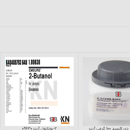
سیلیکون دی اکسید 100 گرمی آرت
2-بوتانول آرت 09630