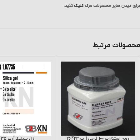
برای دیدن سایر محصولات مرک
کلیک
کنید.
محصولات مرتبط
روی استئارات 100 گرمی آرت 26423
ژل سیلیکا آرت 07735