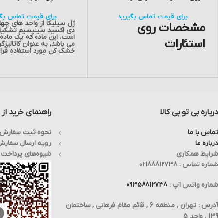
برای قیمت تماس بگیرید
برای قیمت تماس بگی
ژل سیلیکا
از واحد های چه
مشخصات
روی
دی اکسید سیلیسیم تشکی
است. این ماده که یک ماده
استئارات
می باشد, به عنوان کاتالیزگر
خشک کن مورد استفاده قرار
ژل سیلیکا آب , الکل , فنون
فرمول شیمیایی: Zn(C
)
O
H
18
35
2
2
آمین ها را به خوبی جذب م
چگالی: 1.1 g/cm³
صورت تمایل برای خرید محص
جرم مولی:
632.33
g·mol
−1
تماس:02188812738 حاصل نمایید.
حلالیت در آب:نامحلول
شکل ظاهری : پودرسفیدرنگ
هم اکنون برای استعلام موجودی و
قیمت با همکاران ما
تماس:02188812738 حاصل نمایید.
درباره بی تو بی کالا
راهنمای خرید از ب
تماس با ما
نحوه ثبت سفارش
درباره ما
رویه ارسال سفار
شرایط همکاری
شیوه‌های پرداخت
شماره تماس : 02188812738
شماره واتس آپ :
09358812738
آدرس : تهران , منطقه 6 , قائم مقام فرهانی , ساختمان
139 , واحد 5