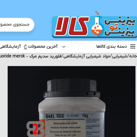
آخرین محصولات
آزمایشگاهی
دسته بندی کالاها
خانه
شیمیایی
مواد شیمیایی آزمایشگاهی
فلورید سدیم مرک – Sodium fluoride merck