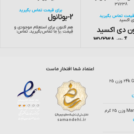
37238
برای قیمت تماس بگیرید
2-بوتانول
قیمت تماس بگیرید
 اکسید
هم اکنون برای استعلام موجودی و
ن دی اکسید
قیمت ،با ما تماس
بگیرید. تماس:
02188812738
رای استعلام موجودی و
اس
بگیرید.
اعتماد شما افتخار ماست
ماسک صورت زوزو 24k Gold وزن 25
ن