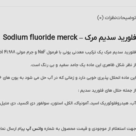
توضیحات
نظرات (0)
فلورید سدیم مرک – Sodium fluoride merck
فلورید سدیم مرک یک ترکیب معدنی یونی با فرمول NaF و جرم مولی 41.988 gr/mol می باشد.
از نظر شکل ظاهری این ماده یک جامد سفید و بی رنگ است.
این ماده انحلال پذیری خوبی دارد و زمانی که در آب حل می شود به یون های +Na و -F تبدیل می شود.
از جمله حلال های فلورید سدیم :
آب، هیدروفلوئوریک اسید، آمونیاک، الکل، استون، سولفور دی اکسید، دی متیل 
جهت استعلام از موجودی و قیمت محصول به شماره
واتس آپ
پیام ارسال نمای