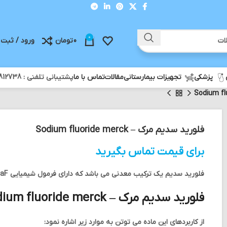
0
0
تومان
ورود / ثبت 
پزشکی
تجهیزات بیمارستانی
مقالات
تماس با ما
پشتیبانی تلفنی : 02188812738 - ثبت سفارش واتس آپ : 09358812738
فلورید سدیم مرک – Sodium fluoride merck
برای قیمت تماس بگیرید
فلورید سدیم یک ترکیب معدنی می باشد که دارای فرمول شیمیایی NaF می باشد.
فلورید سدیم مرک – Sodium fluoride merck
از کاربردهای این ماده می توتن به موارد زیر اشاره نمود: