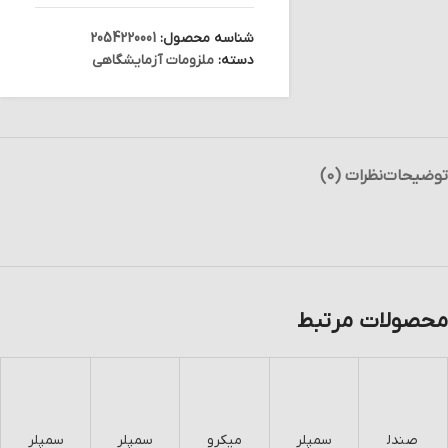
شناسه محصول:
2054220001
دسته:
ملزومات آزمایشگاهی
توضیحات
نظرات (0)
محصولات مرتبط
صندل
سمپلر
ميكرو
سمپلر
سمپلر