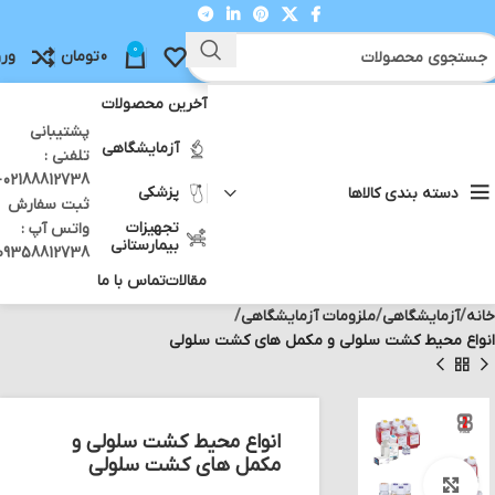
0
0
تومان
ورو
آخرین محصولات
پشتیبانی
آزمایشگاهی
تلفنی :
12738 -
پزشکی
دسته بندی کالاها
ثبت سفارش
تجهیزات
واتس آپ :
بیمارستانی
09358812738
مقالات
تماس با ما
خانه
آزمایشگاهی
ملزومات آزمایشگاهی
انواع محیط کشت سلولی و مکمل های کشت سلولی
انواع محیط کشت سلولی و
مکمل های کشت سلولی
بزرگنمایی تصویر